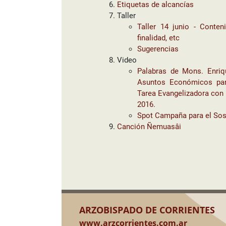
Etiquetas de alcancías
Taller
Taller 14 junio - Conten
finalidad, etc
Sugerencias
Video
Palabras de Mons. Enriq
Asuntos Económicos par
Tarea Evangelizadora con 
2016.
Spot Campaña para el Sost
Canción Ñemuasâi
ARZOBISPADO DE CORRIENTES
www.arzcorrientes.com.ar