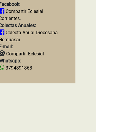
Facebook:
Compartir Eclesial
Corrientes.
Colectas Anuales:
Colecta Anual Diocesana
Ñemuasâi
E-mail:
Compartir Eclesial
Whatsapp:
3794891868