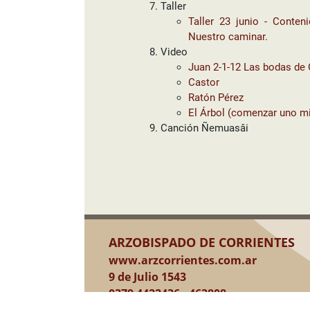
Taller
Taller 23 junio - Conteni
Nuestro caminar.
Video
Juan 2-1-12 Las bodas de 
Castor
Ratón Pérez
El Árbol (comenzar uno 
Canción Ñemuasâi
ARZOBISPADO DE CORRIENTES
www.arzcorrientes.com.ar
9 de Julio 1543
0379 4422436 - 463808