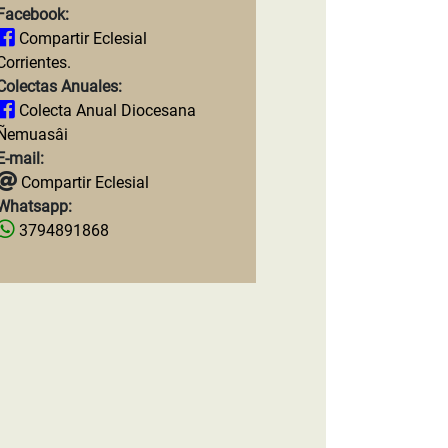
Facebook:
Compartir Eclesial
Corrientes.
Colectas Anuales:
Colecta Anual Diocesana
Ñemuasâi
E-mail:
Compartir Eclesial
Whatsapp:
3794891868