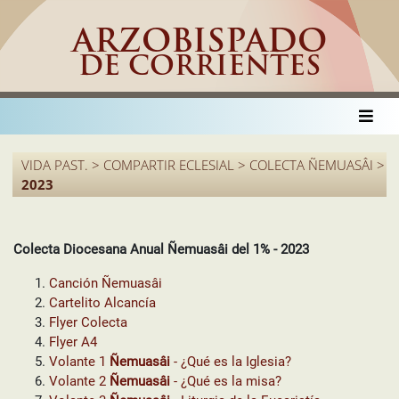
ARZOBISPADO
DE CORRIENTES
VIDA PAST. > COMPARTIR ECLESIAL > COLECTA ÑEMUASÂI >
2023
Colecta Diocesana Anual Ñemuasâi del 1% - 2023
Canción Ñemuasâi
Cartelito Alcancía
Flyer Colecta
Flyer A4
Volante 1
Ñemuasâi
- ¿Qué es la Iglesia?
Volante 2
Ñemuasâi
- ¿Qué es la misa?